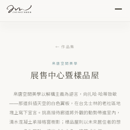
首頁
作品集
← 作品集
影音
帛唐空間美學
展售中心暨樣品屋
關於我們
攝影服務
帛唐空間美學以解構主義為語言，向扎哈·哈蒂致敬
——那道斜插天空的白色翼板，在台北士林的老社區地
專題文章
塊上寫下宣言。挑高接待廊道將外觀的動勢帶進室內，
清水混凝土承接格窗樹影；樣品屋則以未來居住者的想
聯絡我們