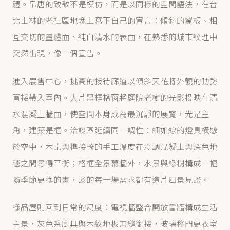
體。帛唐的致敬不是模仿，而是以同樣的空間語法，在台
北士林的老社區地塊上寫下自己的宣言：傾斜的翼板、相
互交切的量體面、純白清水的表面，在熟悉的城市紋理中
突然出現，像一個宣告。
進入展售中心，挑高的接待廊道以傾斜天花將外觀的動勢
直接帶入室內。大片黑框格窗將庭院老樹的光影投映在清
水混凝土牆面，使空間本身成為最沉靜的展覽，光是主
角，建築是框。洽談區延續同一調性：細如線的燈具橫懸
於空中，木桌與榫接椅的手工溫度在冷調混凝土與深色地
毯之間尋得平衡；格框全景幕牆外，水景與綠樹構成一幅
隨季節更換的畫，談的每一場需求都有這片風景見證。
樣品屋則回到日常的尺度：電視牆整合開放書牆構成生活
主景，灰色系廚具與木紋地板無縫銜接，玻璃移門更衣室