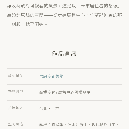
讓收納成為可觀看的風景。這是以「未來居住者的想像」
為設計原點的空間——從走進展售中心、仰望那道翼的那
一刻起，就已開始。
作品資訊
設計單位
帛唐空間美學
空間類型
商業空間 / 展售中心暨樣品屋
拍攝地區
台北・士林
空間風格
解構主義建築、清水混凝土、現代精緻住宅、