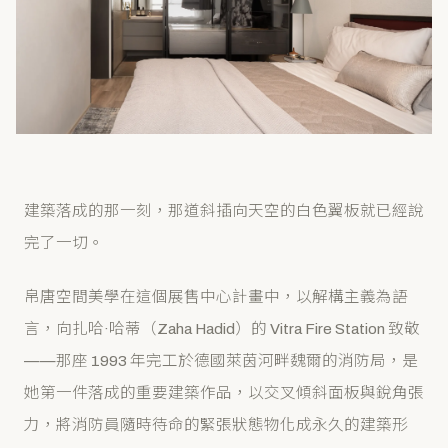
建築落成的那一刻，那道斜插向天空的白色翼板就已經說
完了一切。
帛唐空間美學在這個展售中心計畫中，以解構主義為語
言，向扎哈·哈蒂（Zaha Hadid）的 Vitra Fire Station 致敬
——那座 1993 年完工於德國萊茵河畔魏爾的消防局，是
她第一件落成的重要建築作品，以交叉傾斜面板與銳角張
力，將消防員隨時待命的緊張狀態物化成永久的建築形