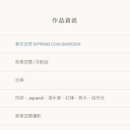
作品資訊
春茶吉苑 SPRING CHA GARDEN
商業空間 / 茶飲店
台南
侘寂、Japandi、清水模、紅磚、原木、自然光
商業空間攝影