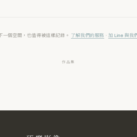
下一個空間，也值得被這樣記錄。
了解我們的服務
·
加 Line 與
作品集