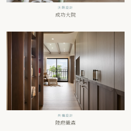
沃蒔設計
成功大院
共構設計
陸府織森