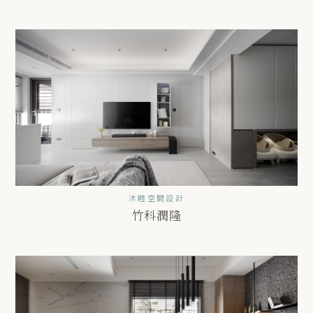
沐睦空間設計
竹科潤隆