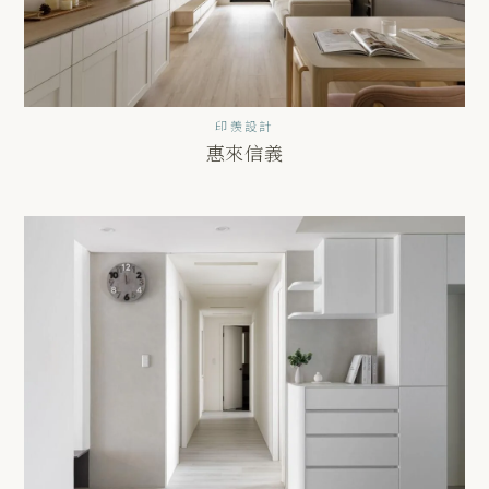
印羨設計
惠來信義