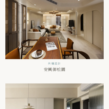
共構設計
安興御松園