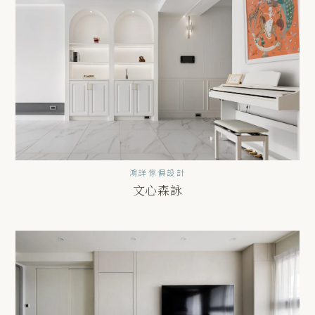
鴻詳傢俱設計
文心森詠