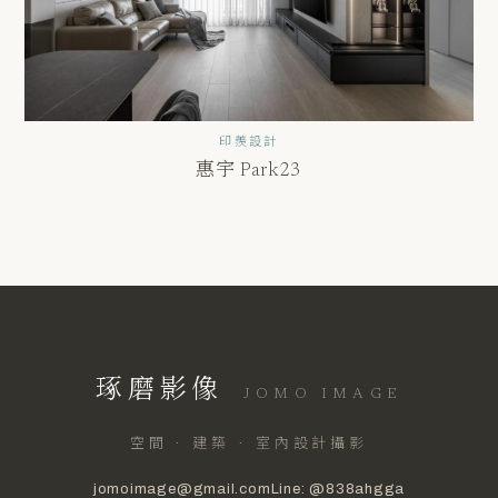
印羨設計
惠宇 Park23
琢磨影像
JOMO IMAGE
空間 · 建築 · 室內設計攝影
jomoimage@gmail.com
Line: @838ahgga