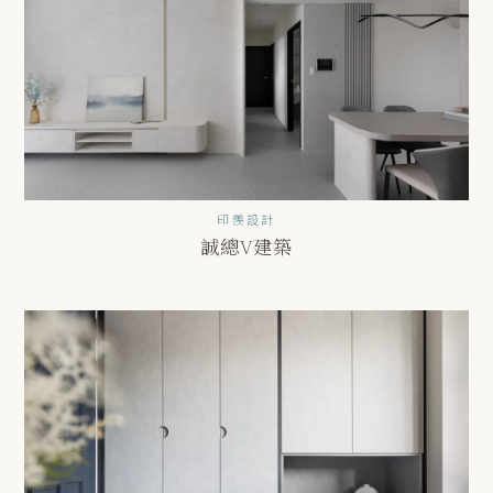
印羨設計
誠總V建築