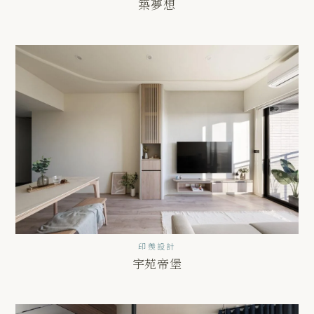
築夢想
印羨設計
宇苑帝堡