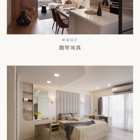
紳淮設計
馥華城真