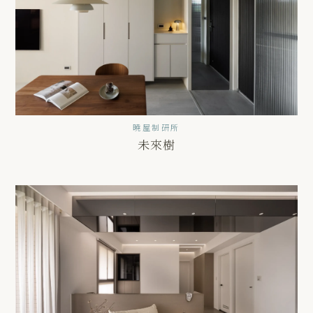
曉屋制研所
未來樹