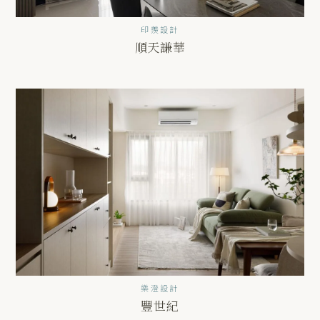
印羨設計
順天謙華
樂澄設計
豐世紀