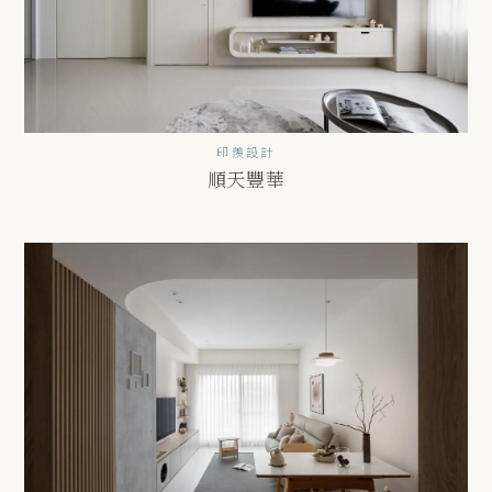
印羨設計
順天豐華