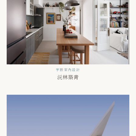
宇辰室內設計
沅林築青