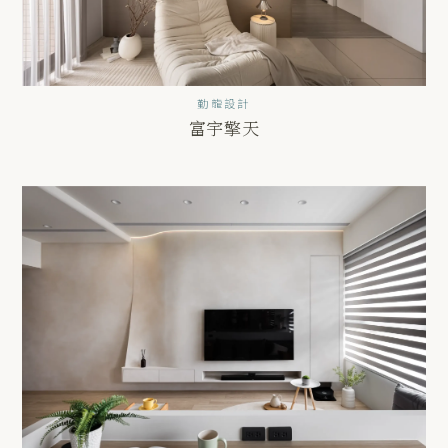
勤龍設計
富宇擎天