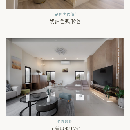
一品閣室內設計
奶油色弧形宅
傑輝設計
花蓮度假私宅