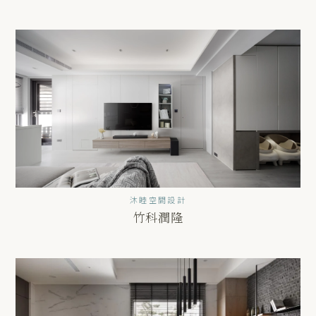
沐睦空間設計
竹科潤隆