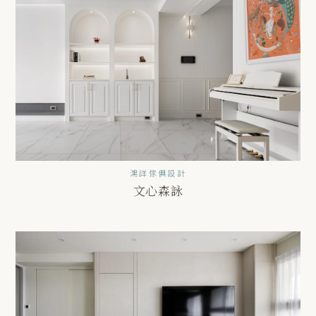
鴻詳傢俱設計
文心森詠