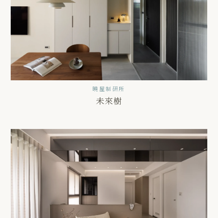
曉屋制研所
未來樹