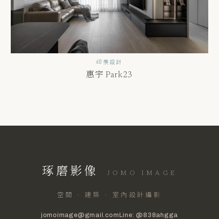
印羨設計
惠宇 Park23
琢磨影像
JOMO IMAGE
空間 · 建築 · 室內設計攝影
jomoimage@gmail.com
Line: @838ahgga