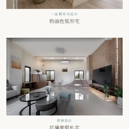
一品閣室內設計
奶油色弧形宅
傑輝設計
花蓮度假私宅