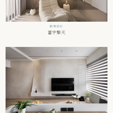
勤龍設計
富宇擎天