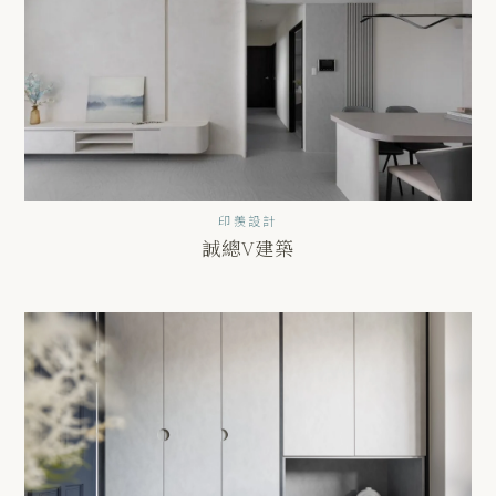
印羨設計
誠總V建築