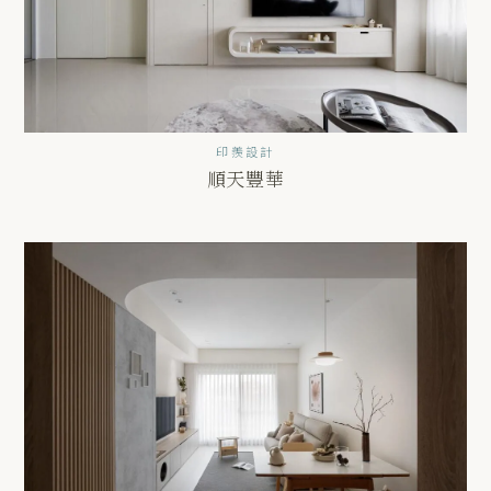
印羨設計
順天豐華