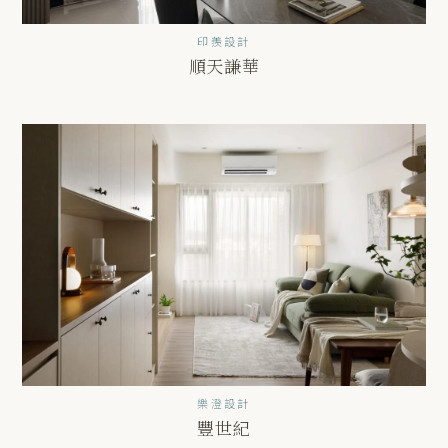
印羨設計
順天謙華
樂澄設計
豐世紀