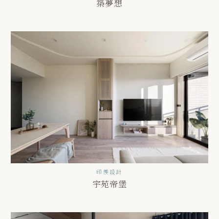
築夢想
印羨設計
宇苑帝堡