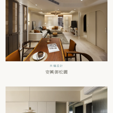
共構設計
安興御松園