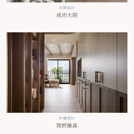
沃蒔設計
成功大院
共構設計
陸府織森