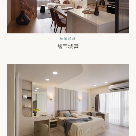
紳淮設計
馥華城真