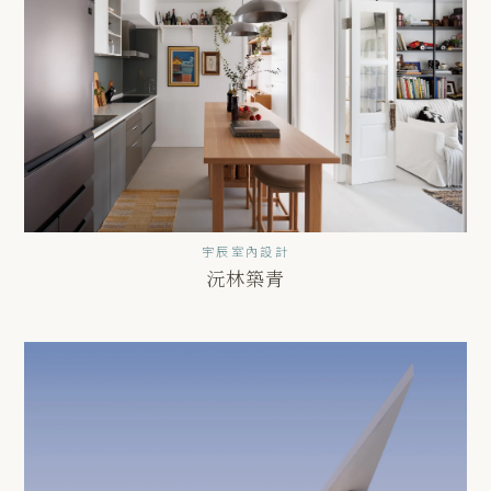
宇辰室內設計
沅林築青