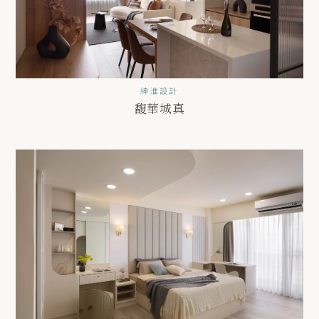
紳淮設計
馥華城真