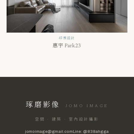
印羨設計
惠宇 Park23
琢磨影像
JOMO IMAGE
空間 · 建築 · 室內設計攝影
jomoimage@gmail.com
Line: @838ahgga