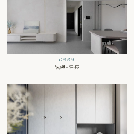
印羨設計
誠總V建築