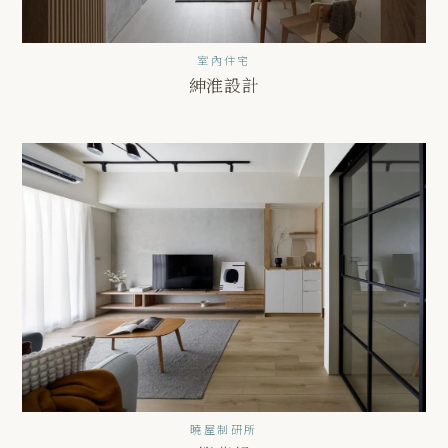
室內住宅
紳淮設計
曉屋制研所