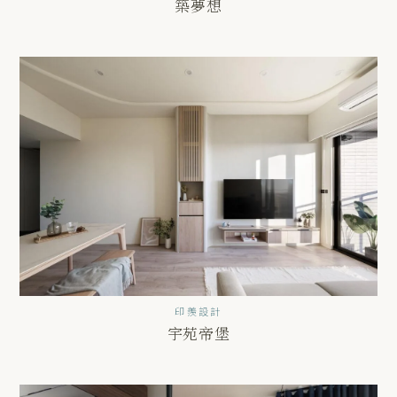
築夢想
印羨設計
宇苑帝堡