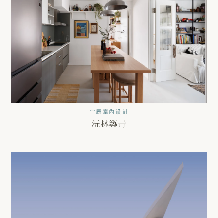
宇辰室內設計
沅林築青