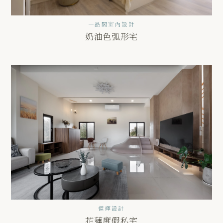
一品閣室內設計
奶油色弧形宅
傑輝設計
花蓮度假私宅