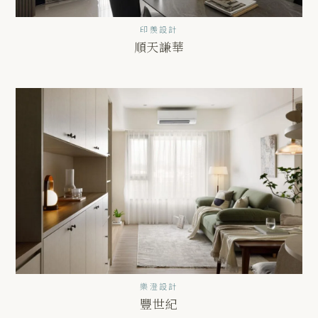
印羨設計
順天謙華
樂澄設計
豐世紀