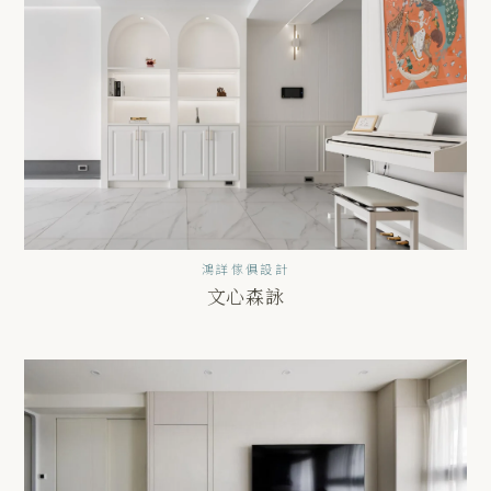
鴻詳傢俱設計
文心森詠