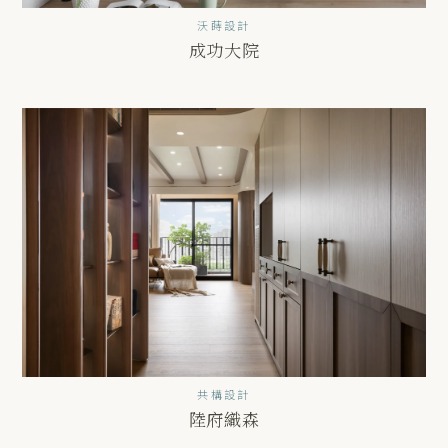
沃蒔設計
成功大院
共構設計
陸府織森