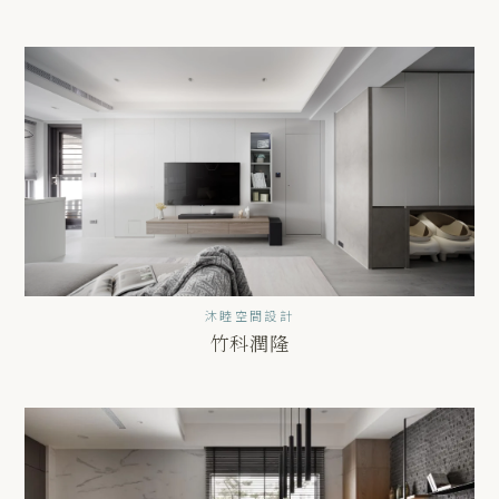
沐睦空間設計
竹科潤隆