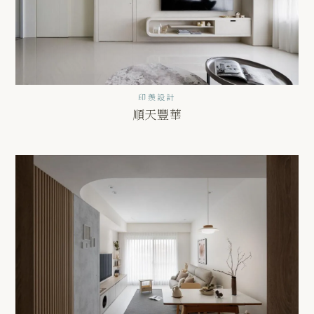
印羨設計
順天豐華