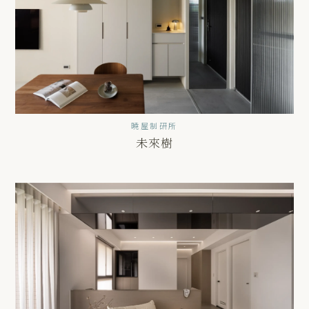
曉屋制研所
未來樹